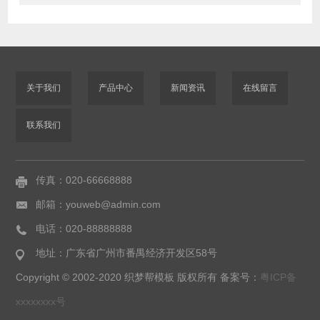
关于我们
产品中心
新闻资讯
在线留言
联系我们
传真：020-66668888
邮箱：youweb@admin.com
电话：020-88888888
地址：广东省广州市番禺经济开发区58号
Copyright © 2002-2020 织梦帮模板 版权所有 备案号：
粤ICP备
xxxxxxxx号