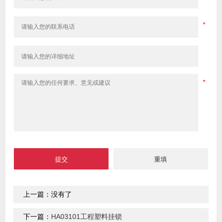
上一篇：没有了
下一篇：
HA03101工程塑料挂锁