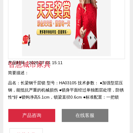
智慧城市家具
产品时间：2020-07-01 15:11
简要描述：
品名：长梁钢千层锁 型号：HA03105 技术参数： ●加强型层压
钢，能抵抗严重的机械损伤 ●锁身平面经过单独图层处理，防锈
性*好 ●锁钩净高5.1cm，锁梁直径0.6cm ●标准配置：一把锁
一...
产品咨询
在线客服