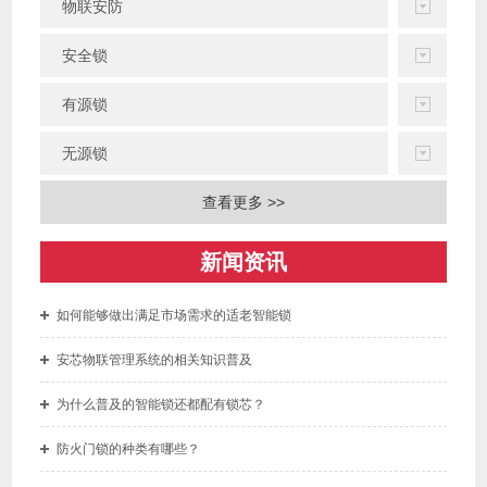
物联安防
安全锁
有源锁
无源锁
查看更多 >>
新闻资讯
如何能够做出满足市场需求的适老智能锁
安芯物联管理系统的相关知识普及
为什么普及的智能锁还都配有锁芯？
防火门锁的种类有哪些？