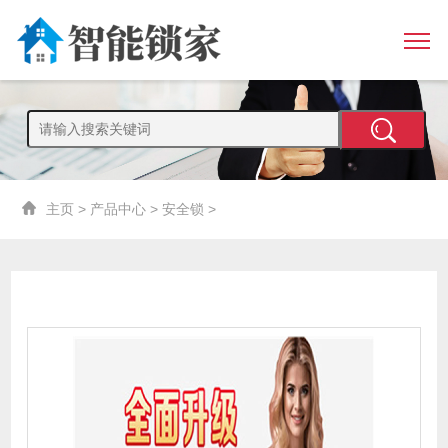
主页
>
产品中心
>
安全锁
>