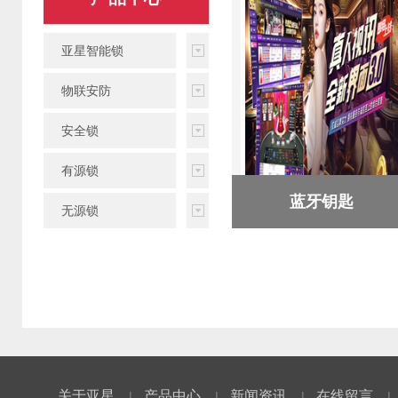
亚星智能锁
物联安防
安全锁
有源锁
蓝牙钥匙
无源锁
关于亚星
产品中心
新闻资讯
在线留言
|
|
|
|